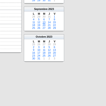
28
29
30
31
1
Septembre
2023
L
M
M
J
V
28
29
30
31
1
4
5
6
7
8
11
12
13
14
15
18
19
20
21
22
25
26
27
28
29
Octobre
2023
L
M
M
J
V
25
26
27
28
29
2
3
4
5
6
9
10
11
12
13
16
17
18
19
20
23
24
25
26
27
30
31
1
2
3