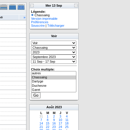
Mer 13 Sep
Légende:
Chassaing
»
di
Version imprimable
Préférences
Souscrire
|
Télécharger
Voir
Choix multiple:
Août
2023
L
M
M
J
V
31
1
2
3
4
7
8
9
10
11
14
15
16
17
18
21
22
23
24
25