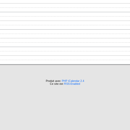
Produit avec
PHP iCalendar 2.4
Ce site est
RSS-Enabled