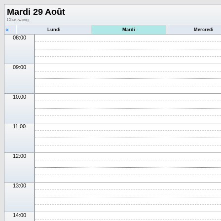
Mardi 29 Août
Chassaing
«
Lundi
Mardi
Mercredi
08:00
09:00
10:00
11:00
12:00
13:00
14:00