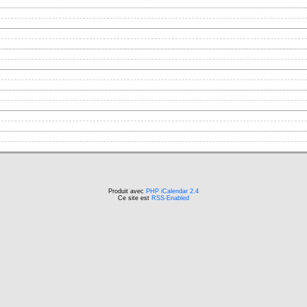
Produit avec
PHP iCalendar 2.4
Ce site est
RSS-Enabled