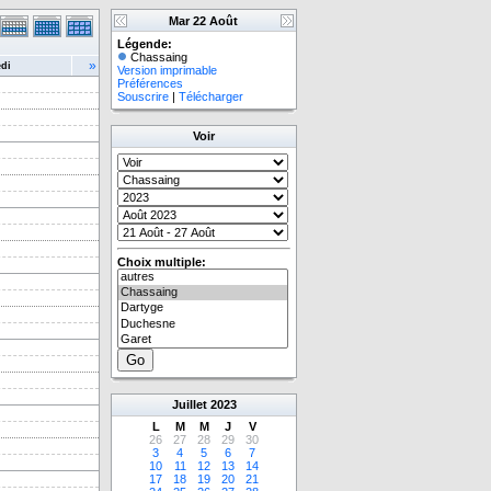
Mar 22 Août
Légende:
Chassaing
»
di
Version imprimable
Préférences
Souscrire
|
Télécharger
Voir
Choix multiple:
Juillet
2023
L
M
M
J
V
26
27
28
29
30
3
4
5
6
7
10
11
12
13
14
17
18
19
20
21