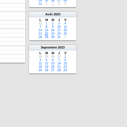
24
25
26
27
28
31
1
2
3
4
Août
2023
L
M
M
J
V
31
1
2
3
4
7
8
9
10
11
14
15
16
17
18
21
22
23
24
25
28
29
30
31
1
Septembre
2023
L
M
M
J
V
28
29
30
31
1
4
5
6
7
8
11
12
13
14
15
18
19
20
21
22
25
26
27
28
29