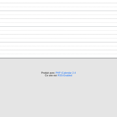
Produit avec
PHP iCalendar 2.4
Ce site est
RSS-Enabled