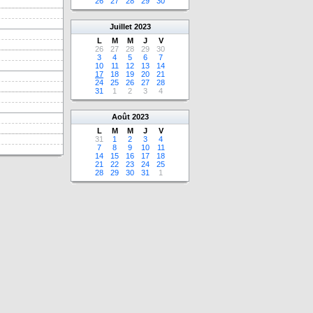
26
27
28
29
30
Juillet
2023
L
M
M
J
V
26
27
28
29
30
3
4
5
6
7
10
11
12
13
14
17
18
19
20
21
24
25
26
27
28
31
1
2
3
4
Août
2023
L
M
M
J
V
31
1
2
3
4
7
8
9
10
11
14
15
16
17
18
21
22
23
24
25
28
29
30
31
1