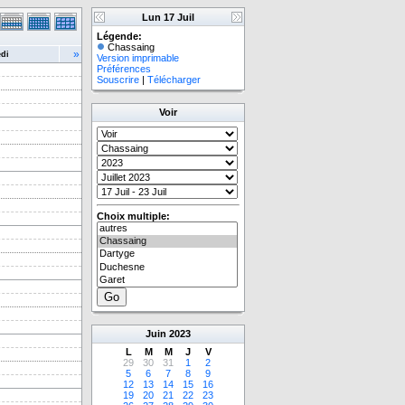
Lun 17 Juil
Légende:
Chassaing
»
di
Version imprimable
Préférences
Souscrire
|
Télécharger
Voir
Choix multiple:
Juin
2023
L
M
M
J
V
29
30
31
1
2
5
6
7
8
9
12
13
14
15
16
19
20
21
22
23