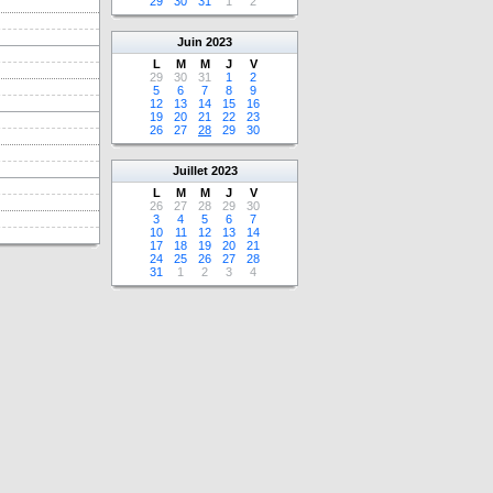
29
30
31
1
2
Juin
2023
L
M
M
J
V
29
30
31
1
2
5
6
7
8
9
12
13
14
15
16
19
20
21
22
23
26
27
28
29
30
Juillet
2023
L
M
M
J
V
26
27
28
29
30
3
4
5
6
7
10
11
12
13
14
17
18
19
20
21
24
25
26
27
28
31
1
2
3
4