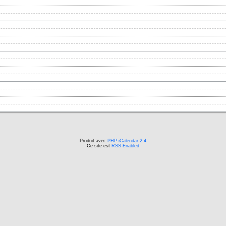
Produit avec
PHP iCalendar 2.4
Ce site est
RSS-Enabled