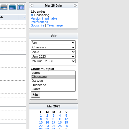
Mer 28 Juin
Légende:
Chassaing
»
di
Version imprimable
Préférences
Souscrire
|
Télécharger
Voir
Choix multiple:
Mai
2023
L
M
M
J
V
1
2
3
4
5
8
9
10
11
12
15
16
17
18
19
22
23
24
25
26