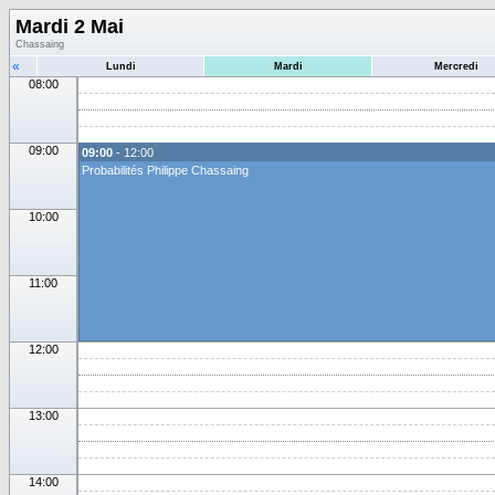
Mardi 2 Mai
Chassaing
«
Lundi
Mardi
Mercredi
08:00
09:00
09:00
- 12:00
Probabilités Philippe Chassaing
10:00
11:00
12:00
13:00
14:00