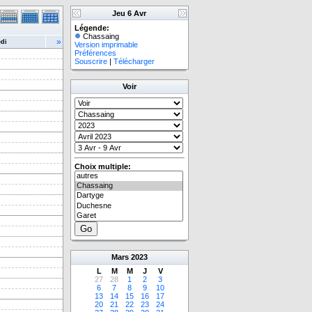
Jeu 6 Avr
Légende:
Chassaing
»
di
Version imprimable
Préférences
Souscrire
|
Télécharger
Voir
Choix multiple:
Mars
2023
L
M
M
J
V
27
28
1
2
3
6
7
8
9
10
13
14
15
16
17
20
21
22
23
24