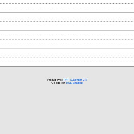
Produit avec
PHP iCalendar 2.4
Ce site est
RSS-Enabled