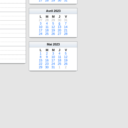
27
28
29
30
31
Avril
2023
L
M
M
J
V
27
28
29
30
31
3
4
5
6
7
10
11
12
13
14
17
18
19
20
21
24
25
26
27
28
Mai
2023
L
M
M
J
V
1
2
3
4
5
8
9
10
11
12
15
16
17
18
19
22
23
24
25
26
29
30
31
1
2