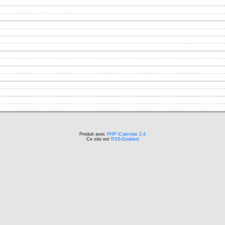
Produit avec
PHP iCalendar 2.4
Ce site est
RSS-Enabled