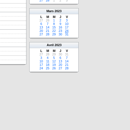
27
28
1
2
3
Mars
2023
L
M
M
J
V
27
28
1
2
3
6
7
8
9
10
13
14
15
16
17
20
21
22
23
24
27
28
29
30
31
Avril
2023
L
M
M
J
V
27
28
29
30
31
3
4
5
6
7
10
11
12
13
14
17
18
19
20
21
24
25
26
27
28