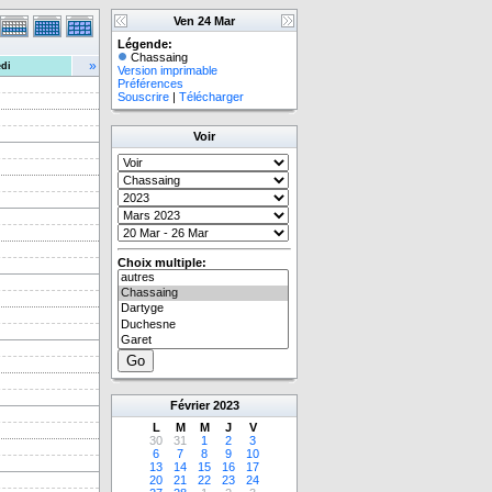
Ven 24 Mar
Légende:
Chassaing
»
di
Version imprimable
Préférences
Souscrire
|
Télécharger
Voir
Choix multiple:
Février
2023
L
M
M
J
V
30
31
1
2
3
6
7
8
9
10
13
14
15
16
17
20
21
22
23
24