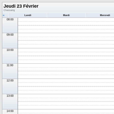
Jeudi 23 Février
Chassaing
«
Lundi
Mardi
Mercredi
08:00
09:00
10:00
11:00
12:00
13:00
14:00