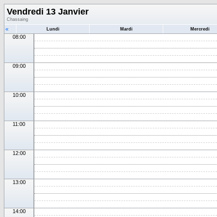
Vendredi 13 Janvier
Chassaing
«
Lundi
Mardi
Mercredi
08:00
09:00
10:00
11:00
12:00
13:00
14:00