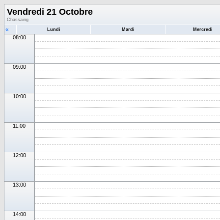
Vendredi 21 Octobre
Chassaing
«
Lundi
Mardi
Mercredi
08:00
09:00
10:00
11:00
12:00
13:00
14:00