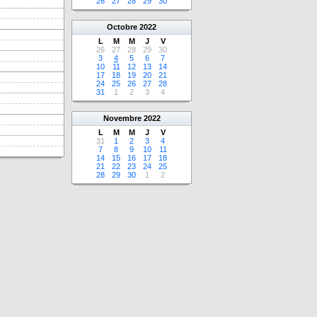
26
27
28
29
30
Octobre
2022
L
M
M
J
V
26
27
28
29
30
3
4
5
6
7
10
11
12
13
14
17
18
19
20
21
24
25
26
27
28
31
1
2
3
4
Novembre
2022
L
M
M
J
V
31
1
2
3
4
7
8
9
10
11
14
15
16
17
18
21
22
23
24
25
28
29
30
1
2