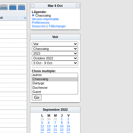
Mar 4 Oct
Légende:
Chassaing
»
di
Version imprimable
Préférences
Souscrire
|
Télécharger
Voir
Choix multiple:
Septembre
2022
L
M
M
J
V
29
30
31
1
2
5
6
7
8
9
12
13
14
15
16
19
20
21
22
23