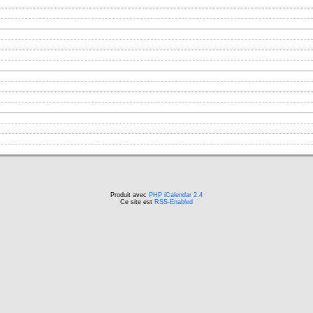
Produit avec
PHP iCalendar 2.4
Ce site est
RSS-Enabled