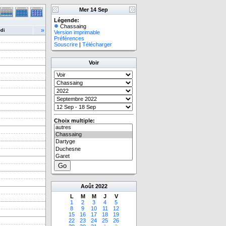
Mer 14 Sep
Légende:
Chassaing
»
di
Version imprimable
Préférences
Souscrire
|
Télécharger
Voir
Choix multiple:
Août
2022
L
M
M
J
V
1
2
3
4
5
8
9
10
11
12
15
16
17
18
19
22
23
24
25
26