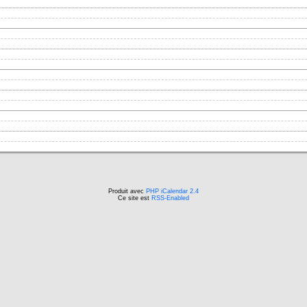
Produit avec
PHP iCalendar 2.4
Ce site est
RSS-Enabled