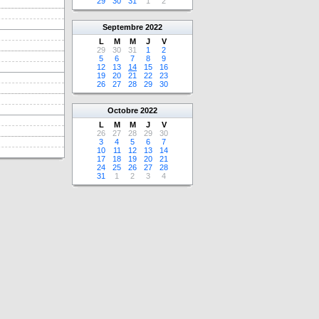
29
30
31
1
2
Septembre
2022
L
M
M
J
V
29
30
31
1
2
5
6
7
8
9
12
13
14
15
16
19
20
21
22
23
26
27
28
29
30
Octobre
2022
L
M
M
J
V
26
27
28
29
30
3
4
5
6
7
10
11
12
13
14
17
18
19
20
21
24
25
26
27
28
31
1
2
3
4