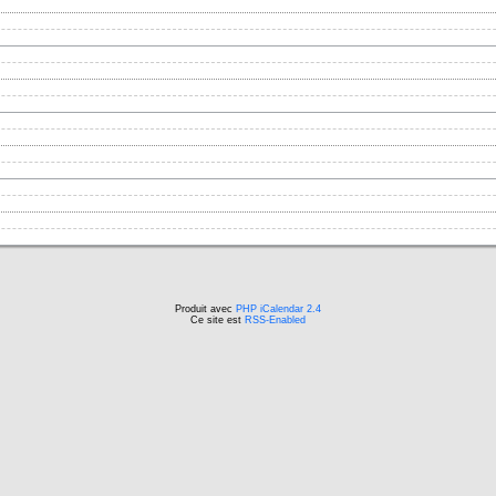
Produit avec
PHP iCalendar 2.4
Ce site est
RSS-Enabled