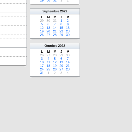
29
30
31
1
2
Septembre
2022
L
M
M
J
V
29
30
31
1
2
5
6
7
8
9
12
13
14
15
16
19
20
21
22
23
26
27
28
29
30
Octobre
2022
L
M
M
J
V
26
27
28
29
30
3
4
5
6
7
10
11
12
13
14
17
18
19
20
21
24
25
26
27
28
31
1
2
3
4