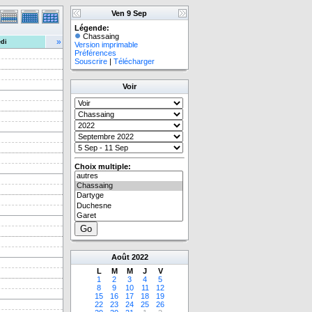
Ven 9 Sep
Légende:
Chassaing
»
di
Version imprimable
Préférences
Souscrire
|
Télécharger
Voir
Choix multiple:
Août
2022
L
M
M
J
V
1
2
3
4
5
8
9
10
11
12
15
16
17
18
19
22
23
24
25
26