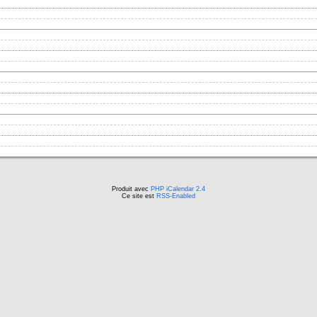
Produit avec
PHP iCalendar 2.4
Ce site est
RSS-Enabled