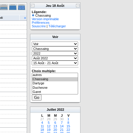
Jeu 18 Août
Légende:
Chassaing
»
di
Version imprimable
Préférences
Souscrire
|
Télécharger
Voir
Choix multiple:
Juillet
2022
L
M
M
J
V
27
28
29
30
1
4
5
6
7
8
11
12
13
14
15
18
19
20
21
22