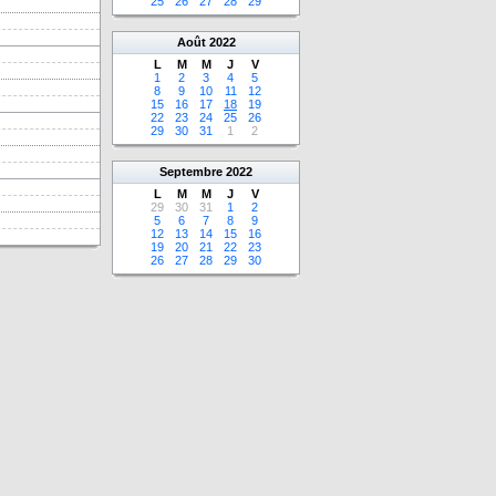
25
26
27
28
29
Août
2022
L
M
M
J
V
1
2
3
4
5
8
9
10
11
12
15
16
17
18
19
22
23
24
25
26
29
30
31
1
2
Septembre
2022
L
M
M
J
V
29
30
31
1
2
5
6
7
8
9
12
13
14
15
16
19
20
21
22
23
26
27
28
29
30