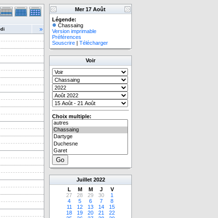
Mer 17 Août
Légende:
Chassaing
»
di
Version imprimable
Préférences
Souscrire
|
Télécharger
Voir
Choix multiple:
Juillet
2022
L
M
M
J
V
27
28
29
30
1
4
5
6
7
8
11
12
13
14
15
18
19
20
21
22