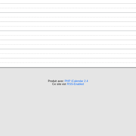
Produit avec
PHP iCalendar 2.4
Ce site est
RSS-Enabled