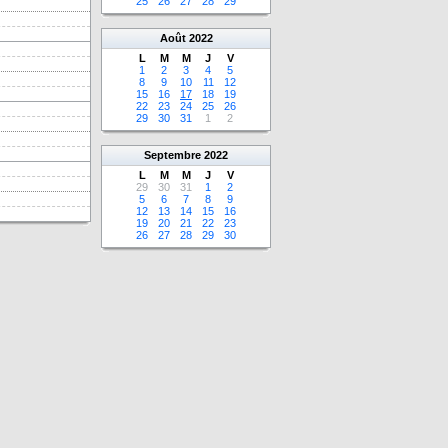
25
26
27
28
29
Août
2022
L
M
M
J
V
1
2
3
4
5
8
9
10
11
12
15
16
17
18
19
22
23
24
25
26
29
30
31
1
2
Septembre
2022
L
M
M
J
V
29
30
31
1
2
5
6
7
8
9
12
13
14
15
16
19
20
21
22
23
26
27
28
29
30