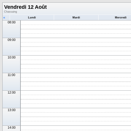
Vendredi 12 Août
Chassaing
«
Lundi
Mardi
Mercredi
08:00
09:00
10:00
11:00
12:00
13:00
14:00