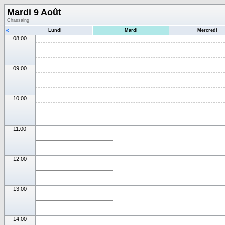
Mardi 9 Août
Chassaing
«
Lundi
Mardi
Mercredi
08:00
09:00
10:00
11:00
12:00
13:00
14:00