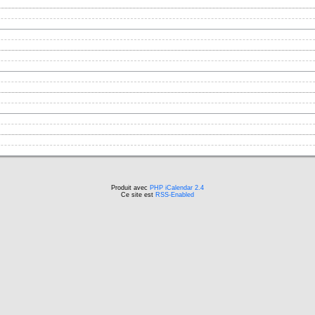
Produit avec
PHP iCalendar 2.4
Ce site est
RSS-Enabled