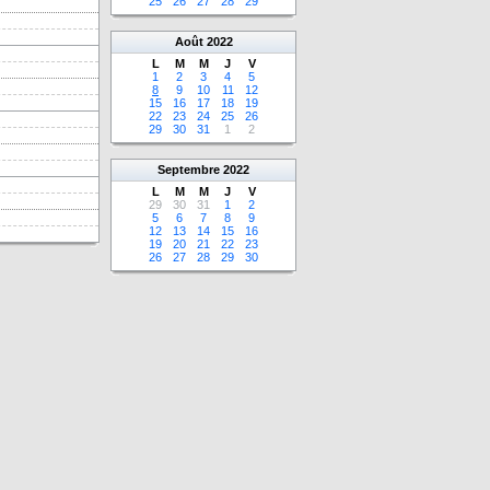
25
26
27
28
29
Août
2022
L
M
M
J
V
1
2
3
4
5
8
9
10
11
12
15
16
17
18
19
22
23
24
25
26
29
30
31
1
2
Septembre
2022
L
M
M
J
V
29
30
31
1
2
5
6
7
8
9
12
13
14
15
16
19
20
21
22
23
26
27
28
29
30