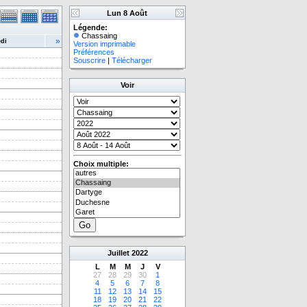
Lun 8 Août
Légende:
Chassaing
»
di
Version imprimable
Préférences
Souscrire
|
Télécharger
Voir
Choix multiple:
Juillet
2022
L
M
M
J
V
27
28
29
30
1
4
5
6
7
8
11
12
13
14
15
18
19
20
21
22