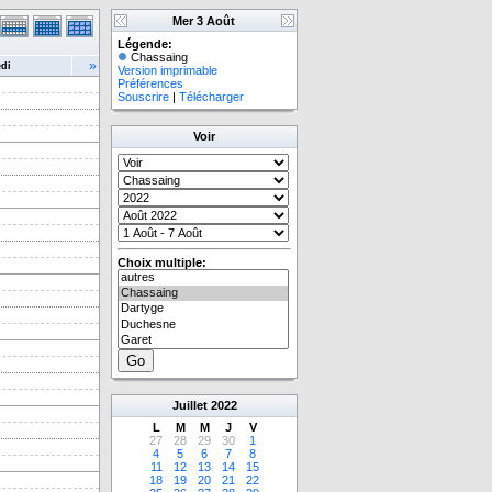
Mer 3 Août
Légende:
Chassaing
»
di
Version imprimable
Préférences
Souscrire
|
Télécharger
Voir
Choix multiple:
Juillet
2022
L
M
M
J
V
27
28
29
30
1
4
5
6
7
8
11
12
13
14
15
18
19
20
21
22