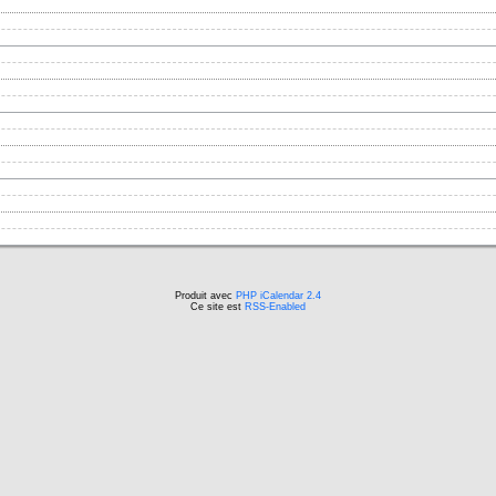
Produit avec
PHP iCalendar 2.4
Ce site est
RSS-Enabled