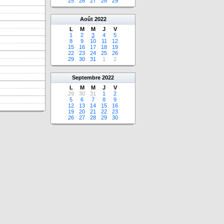
25
26
27
28
29
Août
2022
L
M
M
J
V
1
2
3
4
5
8
9
10
11
12
15
16
17
18
19
22
23
24
25
26
29
30
31
1
2
Septembre
2022
L
M
M
J
V
29
30
31
1
2
5
6
7
8
9
12
13
14
15
16
19
20
21
22
23
26
27
28
29
30