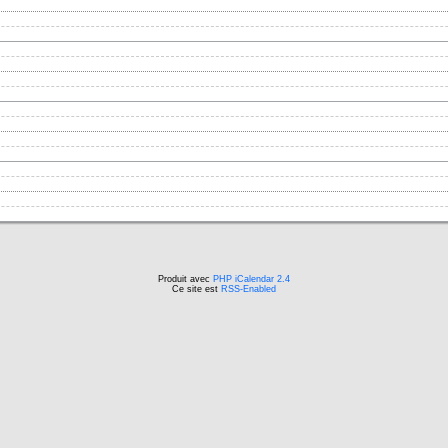
Produit avec
PHP iCalendar 2.4
Ce site est
RSS-Enabled