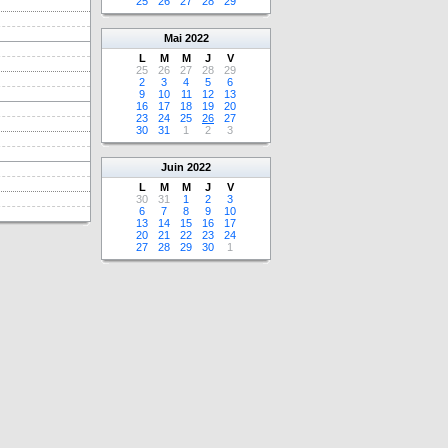
25
26
27
28
29
Mai
2022
L
M
M
J
V
25
26
27
28
29
2
3
4
5
6
9
10
11
12
13
16
17
18
19
20
23
24
25
26
27
30
31
1
2
3
Juin
2022
L
M
M
J
V
30
31
1
2
3
6
7
8
9
10
13
14
15
16
17
20
21
22
23
24
27
28
29
30
1