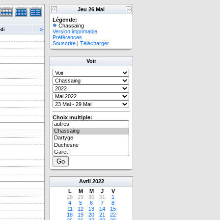
Jeu 26 Mai
Légende:
Chassaing
»
di
Version imprimable
Préférences
Souscrire
|
Télécharger
Voir
Choix multiple:
Avril
2022
L
M
M
J
V
28
29
30
31
1
4
5
6
7
8
11
12
13
14
15
18
19
20
21
22