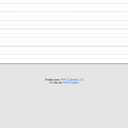
Produit avec
PHP iCalendar 2.4
Ce site est
RSS-Enabled