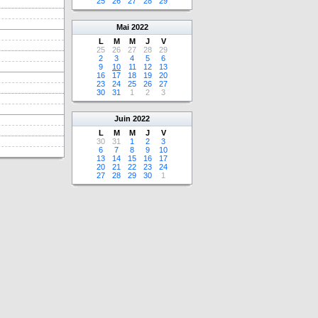
25
26
27
28
29
Mai
2022
L
M
M
J
V
25
26
27
28
29
2
3
4
5
6
9
10
11
12
13
16
17
18
19
20
23
24
25
26
27
30
31
1
2
3
Juin
2022
L
M
M
J
V
30
31
1
2
3
6
7
8
9
10
13
14
15
16
17
20
21
22
23
24
27
28
29
30
1