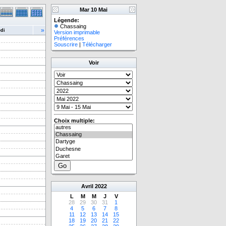
Mar 10 Mai
Légende:
Chassaing
»
di
Version imprimable
Préférences
Souscrire
|
Télécharger
Voir
Choix multiple:
Avril
2022
L
M
M
J
V
28
29
30
31
1
4
5
6
7
8
11
12
13
14
15
18
19
20
21
22