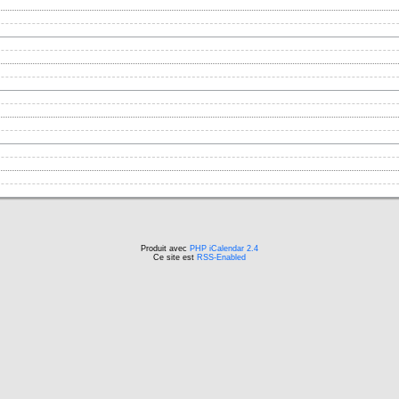
Produit avec
PHP iCalendar 2.4
Ce site est
RSS-Enabled