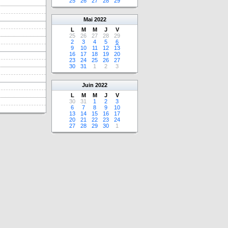
25
26
27
28
29
Mai
2022
L
M
M
J
V
25
26
27
28
29
2
3
4
5
6
9
10
11
12
13
16
17
18
19
20
23
24
25
26
27
30
31
1
2
3
Juin
2022
L
M
M
J
V
30
31
1
2
3
6
7
8
9
10
13
14
15
16
17
20
21
22
23
24
27
28
29
30
1