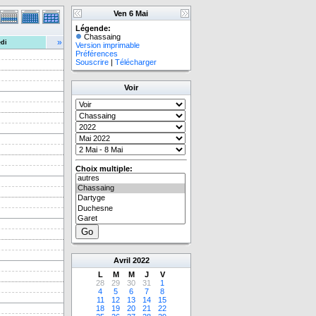
Ven 6 Mai
Légende:
Chassaing
»
di
Version imprimable
Préférences
Souscrire
|
Télécharger
Voir
Choix multiple:
Avril
2022
L
M
M
J
V
28
29
30
31
1
4
5
6
7
8
11
12
13
14
15
18
19
20
21
22